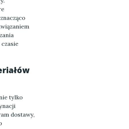
y.
re
 znacząco
ozwiązaniem
zania
 czasie
eriałów
ie tylko
ynacji
ram dostawy,
b