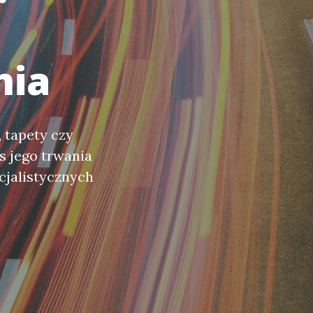
nia
, tapety czy
s jego trwania
cjalistycznych