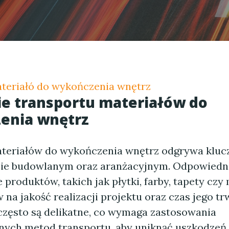
teriałó do wykończenia wnętrz
e transportu materiałów do
enia wnętrz
teriałów do wykończenia wnętrz odgrywa kluc
sie budowlanym oraz aranżacyjnym. Odpowiedn
 produktów, takich jak płytki, farby, tapety czy
 na jakość realizacji projektu oraz czas jego tr
 często są delikatne, co wymaga zastosowania
znych metod transportu, aby uniknąć uszkodzeń