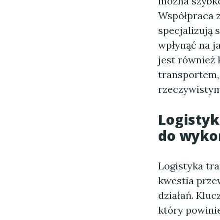
można szybko
Współpraca z
specjalizują
wpłynąć na j
jest również
transportem,
rzeczywistym
Logistyk
do wyko
Logistyka tr
kwestia prze
działań. Klu
który powini