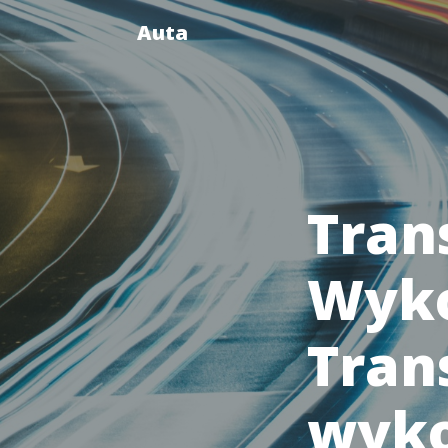
Auta
Tran
Wyko
Tran
wyko