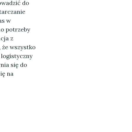
owadzić do
tarczanie
as w
no potrzeby
cja z
 że wszystko
 logistyczny
nia się do
się na