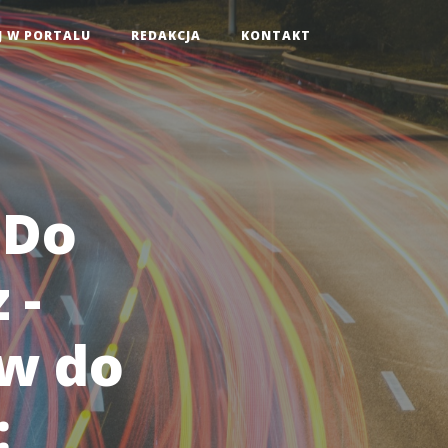
J W PORTALU
REDAKCJA
KONTAKT
 Do
 -
w do
: