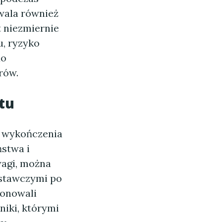
wala również
t niezmiernie
u, ryzyko
do
rów.
tu
o wykończenia
ństwa i
wagi, można
stawczymi po
ponowali
iki, którymi