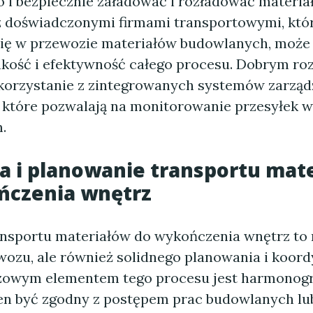
 i bezpiecznie załadować i rozładować materiał
 doświadczonymi firmami transportowymi, któ
 się w przewozie materiałów budowlanych, może
akość i efektywność całego procesu. Dobrym r
 korzystanie z zintegrowanych systemów zarząd
 które pozwalają na monitorowanie przesyłek w
.
a i planowanie transportu mat
ńczenia wnętrz
ansportu materiałów do wykończenia wnętrz to n
wozu, ale również solidnego planowania i koord
czowym elementem tego procesu jest harmonog
en być zgodny z postępem prac budowlanych lu