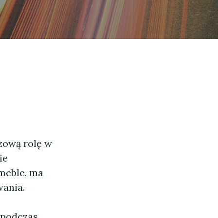
zową rolę w
ie
 meble, ma
wania.
 podczas