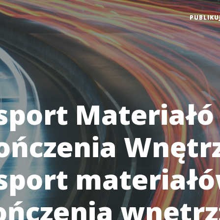
PUBLIKU
sport Materiałó
ńczenia Wnętrz
sport materiałó
ńczenia wnętrz