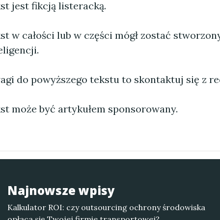
 jest fikcją listeracką.
st w całości lub w części mógł zostać stworzo
ligencji.
agi do powyższego tekstu to skontaktuj się z re
st może być artykułem sponsorowany.
Najnowsze wpisy
Kalkulator ROI: czy outsourcing ochrony środowiska
opłaca się Twojej firmie transportowej?