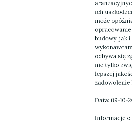
aranżacyjnyc
ich uszkodze
może opóźnia
opracowanie 
budowy, jak 
wykonawcami 
odbywa się z
nie tylko zwi
lepszej jakoś
zadowolenie 
Data: 09-10-
Informacje o