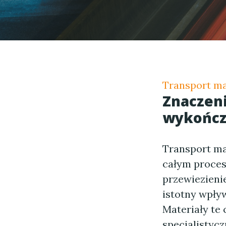
Transport ma
Znaczeni
wykończ
Transport ma
całym proce
przewiezienie
istotny wpływ
Materiały te
specjalistyc