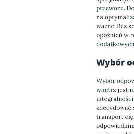
przewozu. Do
na optymaliz
ważne. Bez s
opóźnień w r
dodatkowych 
Wybór o
Wybór odpowi
wnętrz jest n
integralności
zdecydować s
transport ci
odpowiednim 