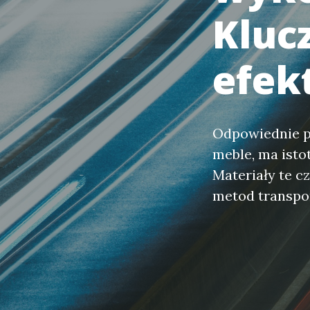
Kluc
efek
Odpowiednie pr
meble, ma isto
Materiały te c
metod transpo