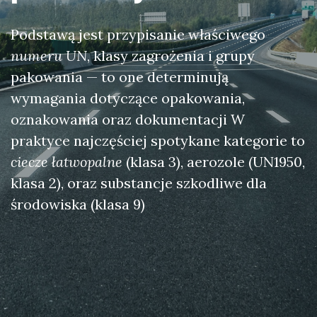
Podstawą jest przypisanie właściwego
numeru UN
, klasy zagrożenia i grupy
pakowania — to one determinują
wymagania dotyczące opakowania,
oznakowania oraz dokumentacji W
praktyce najczęściej spotykane kategorie to
ciecze łatwopalne
(klasa 3), aerozole (UN1950,
klasa 2), oraz substancje szkodliwe dla
środowiska (klasa 9)