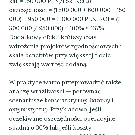
kar = 150 000 PLN/rok. Netto
oszczędności = (1 500 000 + 600 000 + 150
000) − 950 000 = 1 300 000 PLN. ROI = (1
300 000 / 950 000) × 100% ≈ 137%.
Dodatkowy efekt" krótszy czas
wdrożenia projektów zgodnościowych i
skala benefitów przy większej flocie
zwiększają wartość dodaną.
W praktyce warto przeprowadzić także
analizę wrażliwości — porównać
scenariusze
konserwatywny
,
bazowy
i
optymistyczny
. Przykładowo, jeśli
oczekiwane oszczędności operacyjne
spadną o 30% lub jeśli koszty