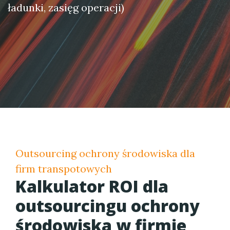
ładunki, zasięg operacji)
Outsourcing ochrony środowiska dla
firm transpotowych
Kalkulator ROI dla
outsourcingu ochrony
środowiska w firmie